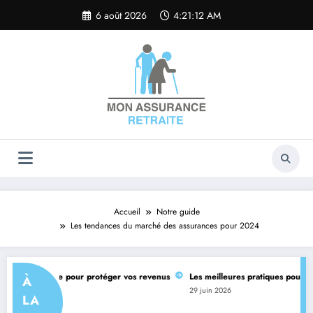
Aller
6 août 2026
4:21:12 AM
au
contenu
Accueil
Notre guide
Les tendances du marché des assurances pour 2024
ance retraite pour protéger vos revenus
Les meilleures pratiques pour commu
À
29 juin 2026
LA