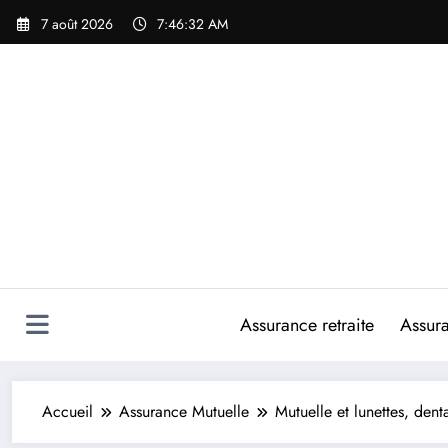
Aller
7 août 2026
7:46:35 AM
au
contenu
Assurance retraite
Assur
Accueil
Assurance Mutuelle
Mutuelle et lunettes, dent