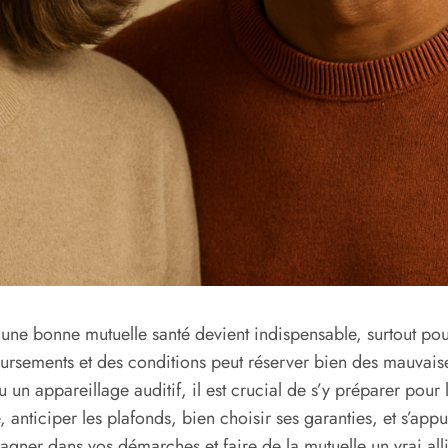
ne bonne mutuelle santé devient indispensable, surtout pour 
oursements et des conditions peut réserver bien des mauvaise
 un appareillage auditif, il est crucial de s’y préparer pour l
nticiper les plafonds, bien choisir ses garanties, et s’appu
gner dans vos démarches et faire de la mutuelle un vrai alli