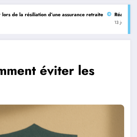
on d’une assurance retraite
Réaliser des simulations d’ass
13 juin 2026
omment éviter les