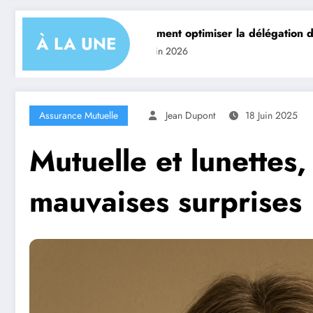
e
Comment optimiser la délégation de gestion de votre a
À LA UNE
24 juin 2026
Assurance Mutuelle
Jean Dupont
18 Juin 2025
Mutuelle et lunettes,
mauvaises surprises