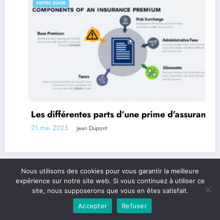
NOTRE GUIDE
érentes parts d’une prime d’assurance
Les quest
d’assureu
5
Jean Dupont
20 mai 2025
Nous utilisons des cookies pour vous garantir la meilleure
expérience sur notre site web. Si vous continuez à utiliser ce
Mention légales
site, nous supposerons que vous en êtes satisfait.
Copyright 2026 - mon-assurance-retraite.fr | Powered By
SpiceThemes
Accepter
Refuser