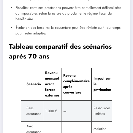
Fiscalité: certaines prestations peuvent être partiellement défiscalisées
ou imposables selon la nature du produit et le régime fiscal du
bénéficiaire.
Évolution des besoins: la couverture peut être révisée au fil du temps
pour rester adaptée.
Tableau comparatif des scénarios
après 70 ans
Revenu
Revenu
mensuel
Impact sur
complémentaire
Scénario
avant
le
Limites
après
forces
patrimoine
couverture
externes
Risque de
Sans
Ressources
1 000 €
—
dépendanc
assurance
limitées
non couvert
Avec
Maintien
assurance
Couverture