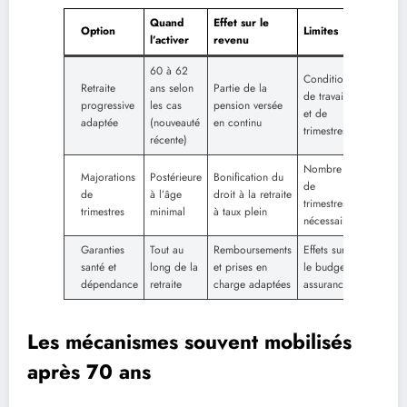
Quand
Effet sur le
Option
Limites
l’activer
revenu
60 à 62
Conditions
Retraite
ans selon
Partie de la
de travail
progressive
les cas
pension versée
et de
adaptée
(nouveauté
en continu
trimestres
récente)
Nombre
Majorations
Postérieure
Bonification du
de
de
à l’âge
droit à la retraite
trimestres
trimestres
minimal
à taux plein
nécessaire
Garanties
Tout au
Remboursements
Effets sur
santé et
long de la
et prises en
le budget
dépendance
retraite
charge adaptées
assurance
Les mécanismes souvent mobilisés
après 70 ans