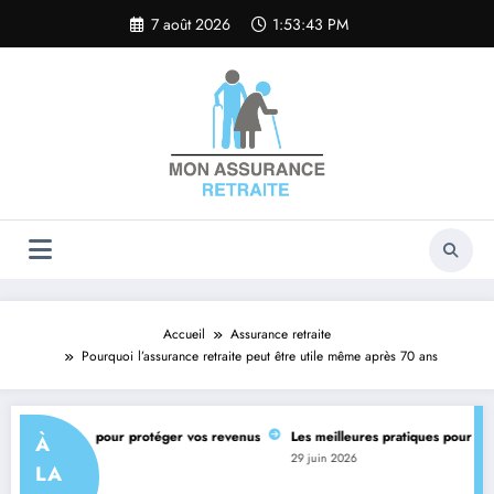
Aller
7 août 2026
1:53:44 PM
au
contenu
Accueil
Assurance retraite
Pourquoi l’assurance retraite peut être utile même après 70 ans
ce retraite pour protéger vos revenus
Les meilleures pratiques pour communiq
À
29 juin 2026
LA