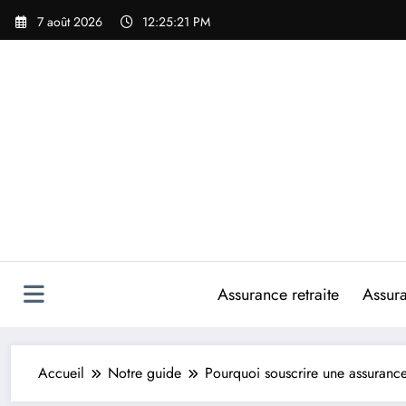
Aller
7 août 2026
12:25:23 PM
au
contenu
Assurance retraite
Assur
Accueil
Notre guide
Pourquoi souscrire une assurance